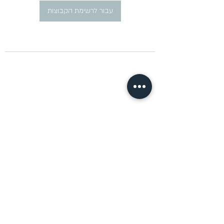
עבור לרשימת הקבוצות
​פרסום מודעות דרושים ברוסית
pirsum.marina@gmail.com
0777292959