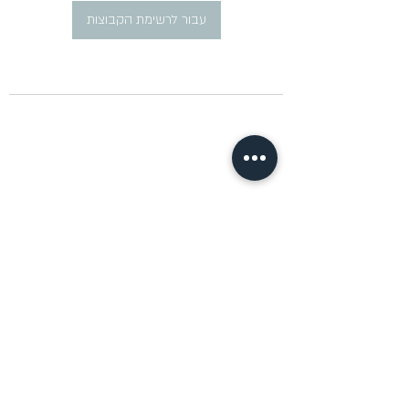
עבור לרשימת הקבוצות
​פרסום מודעות דרושים ברוסית
pirsum.marina@gmail.com
0777292959