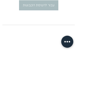
עבור לרשימת הקבוצות
​פרסום מודעות דרושים ברוסית
pirsum.marina@gmail.com
0777292959