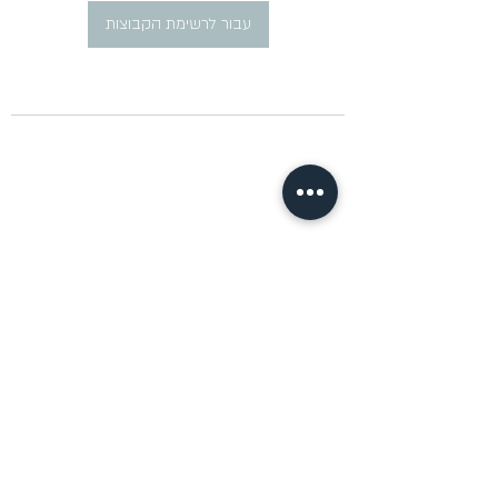
עבור לרשימת הקבוצות
​פרסום מודעות דרושים ברוסית
pirsum.marina@gmail.com
0777292959