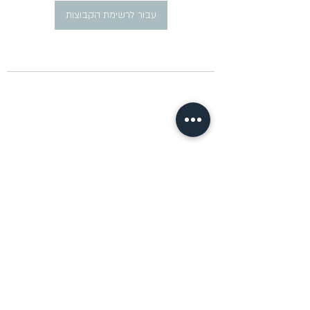
עבור לרשימת הקבוצות
​פרסום מודעות דרושים ברוסית
pirsum.marina@gmail.com
0777292959