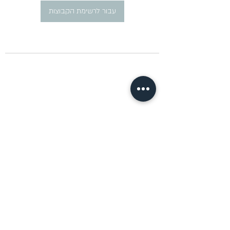
עבור לרשימת הקבוצות
​פרסום מודעות דרושים ברוסית
pirsum.marina@gmail.com
0777292959