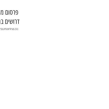
​פרסום מו
דרושים בר
rsumarina.co