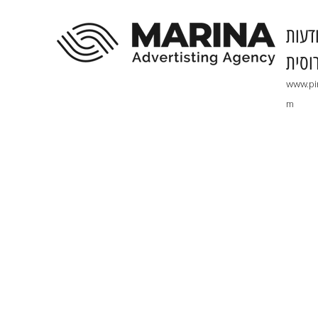
דעות
וסית
www.pi
m