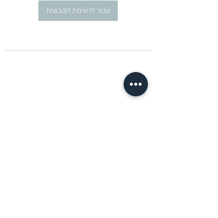
עבור לרשימת הקבוצות
​פרסום מודעות דרושים ברוסית
pirsum.marina@gmail.com
0777292959