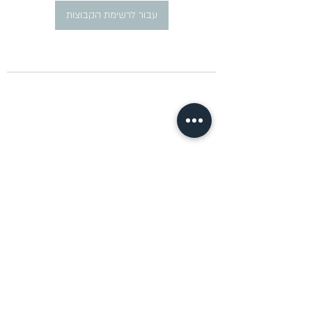
עבור לרשימת הקבוצות
​פרסום מודעות דרושים ברוסית
pirsum.marina@gmail.com
0777292959