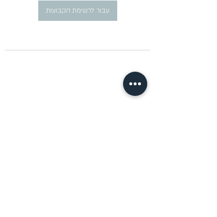
עבור לרשימת הקבוצות
​פרסום מודעות דרושים ברוסית
pirsum.marina@gmail.com
0777292959