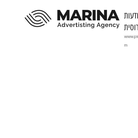
דעות
וסית
www.pi
m