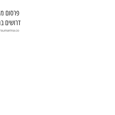
​פרסום מו
דרושים בר
rsumarina.co